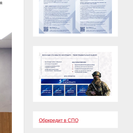
я
Обркредит в СПО