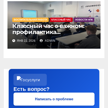
ВОСПИТАТЕЛЬНАЯ РАБОТА
КЛАССНЫЙ ЧАС
НОВОСТИ НПК
Классный час о важном:
профилактика
правонарушений!
ЯНВ 22, 2026
ADMIN
Есть вопрос?
Написать о проблеме