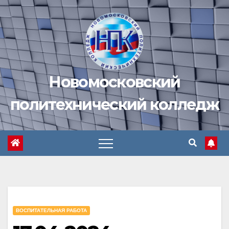
Перейти
к
содержимому
Новомосковский
политехнический колледж
ВОСПИТАТЕЛЬНАЯ РАБОТА