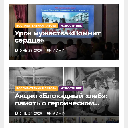
ВОСПИТАТЕЛЬНАЯ РАБОТА
НОВОСТИ НПК
Урок мужества «Помнит
сердце»
ЯНВ 28, 2026
ADMIN
ВОСПИТАТЕЛЬНАЯ РАБОТА
НОВОСТИ НПК
Акция «Блокадный хлеб»:
память о героическом
Ленинграде
ЯНВ 27, 2026
ADMIN