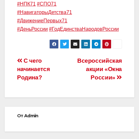
#НПК71
#СПО71
#НавигаторыДетства71
#ДвижениеПервых71
#ДеньРоссии
#ГодЕдинстваНародовРоссии
Навигация
С чего
Всероссийская
начинается
акции «Окна
по
Родина?
России»
записям
От
Admin