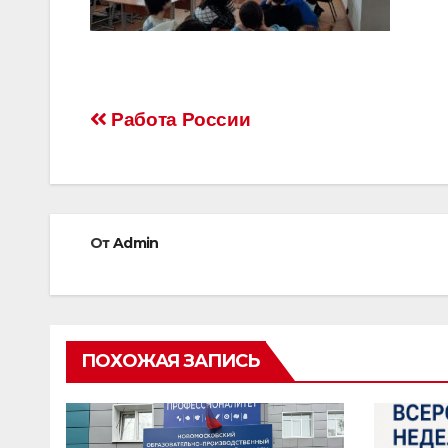
Навигация
Работа России
по
записям
От
Admin
ПОХОЖАЯ ЗАПИСЬ