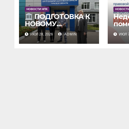
НОВОСТИ НПК
НОВОСТИ
Нед
ПОДГОТОВКА К
пом
НОВОМУ
УЧЕБНОМУ ГОДУ
ИЮЛ 28, 2026
ADMIN
ИЮЛ 7