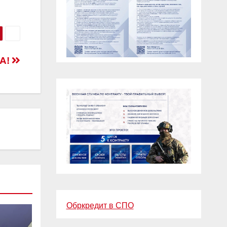
А!
Обркредит в СПО