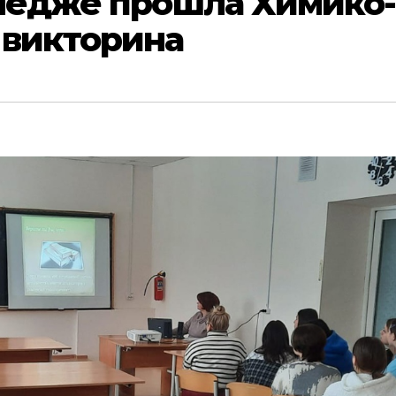
лледже прошла Химико-
 викторина