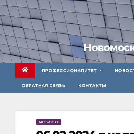
Перейти
к
содержимому
Новомоск
ПРОФЕССИОНАЛИТЕТ
НОВОС
ОБРАТНАЯ СВЯЗЬ
КОНТАКТЫ
НОВОСТИ НПК