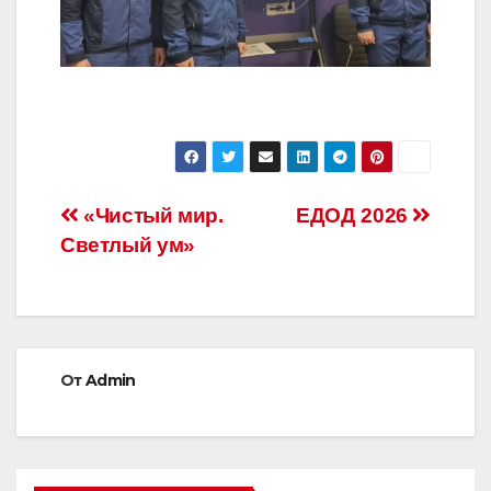
Навигация
«Чистый мир.
ЕДОД 2026
Светлый ум»
по
записям
От
Admin