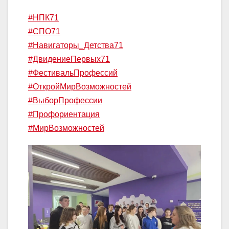
#НПК71
#СПО71
#Навигаторы_Детства71
#ДвидениеПервых71
#ФестивальПрофессий
#ОткройМирВозможностей
#ВыборПрофессии
#Профориентация
#МирВозможностей