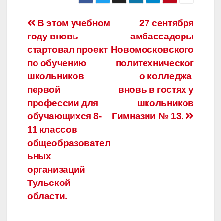
Навигация
В этом учебном
27 сентября
году вновь
амбассадоры
по
стартовал проект
Новомосковского
записям
по обучению
политехническог
школьников
о колледжа
первой
вновь в гостях у
профессии для
школьников
обучающихся 8-
Гимназии № 13.
11 классов
общеобразовател
ьных
организаций
Тульской
области.