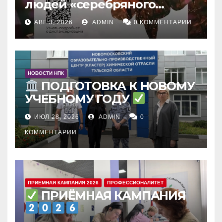
людей «серебряного
возраста»
: зачем и что
АВГ 3, 2026
ADMIN
0 КОММЕНТАРИИ
входит
НОВОСТИ НПК
ПОДГОТОВКА К НОВОМУ
УЧЕБНОМУ ГОДУ
ИЮЛ 28, 2026
ADMIN
0
КОММЕНТАРИИ
ПРИЕМНАЯ КАМПАНИЯ 2026
ПРОФЕССИОНАЛИТЕТ
ПРИЁМНАЯ КАМПАНИЯ