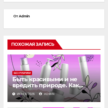
От
Admin
ПОХОЖАЯ ЗАПИСЬ
БЕЗ РУБРИКИ
Быть красивыми и не
вредить природе. Как
косметические бренды
ИЮН 9, 2026
ADMIN
становятся eco-friendly –
подборка идей в