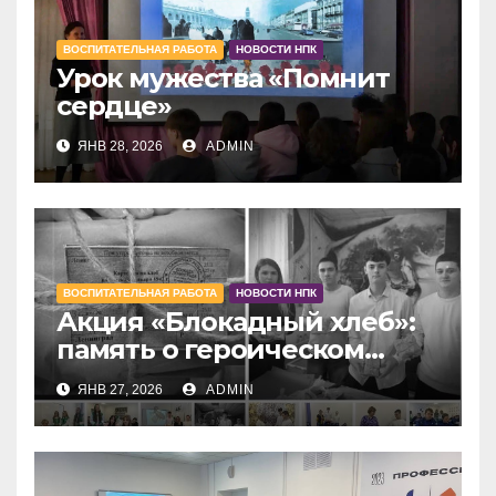
ВОСПИТАТЕЛЬНАЯ РАБОТА
НОВОСТИ НПК
Урок мужества «Помнит
сердце»
ЯНВ 28, 2026
ADMIN
ВОСПИТАТЕЛЬНАЯ РАБОТА
НОВОСТИ НПК
Акция «Блокадный хлеб»:
память о героическом
Ленинграде
ЯНВ 27, 2026
ADMIN