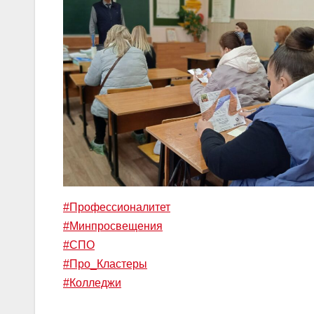
#Профессионалитет
#Минпросвещения
#СПО
#Про_Кластеры
#Колледжи