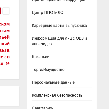
Центр ППОТиДО
ском
Карьерные карты выпускника
сным
льей
Информация для лиц с ОВЗ и
сный
инвалидов
вы в
ск в
Вакансии
ве.
Торги/Имущество
Персональные данные
Комплексная безопасность
Санитарно-