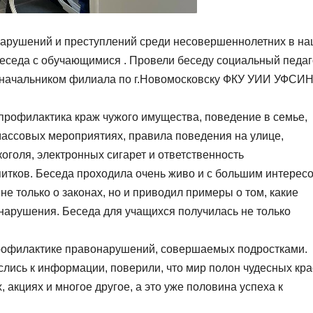
онарушений и преступлений среди несовершеннолетних в н
еседа с обучающимися . Провели беседу социальный педаг
 начальником филиала по г.Новомосковску ФКУ УИИ УФСИ
профилактика краж чужого имущества, поведение в семье,
ассовых мероприятиях, правила поведения на улице,
оголя, электронных сигарет и ответственность
итков. Беседа проходила очень живо и с большим интерес
е только о законах, но и приводил примеры о том, какие
арушения. Беседа для учащихся получилась не только
профилактике правонарушений, совершаемых подростками.
слись к информации, поверили, что мир полон чудесных кра
х, акциях и многое другое, а это уже половина успеха к