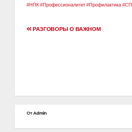
#НПК
#Профессионалитет
#Профилактика
#СП
Навигация
РАЗГОВОРЫ О ВАЖНОМ
по
записям
От
Admin