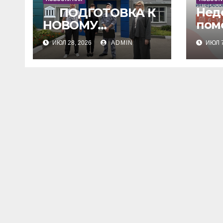
Нед
ПОДГОТОВКА К
пом
НОВОМУ
УЧЕБНОМУ ГОДУ
ИЮЛ 28, 2026
ADMIN
ИЮЛ 7