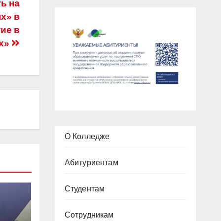
ь на
х» в
ие в
ых»
О Колледже
Абитуриентам
Студентам
Сотрудникам