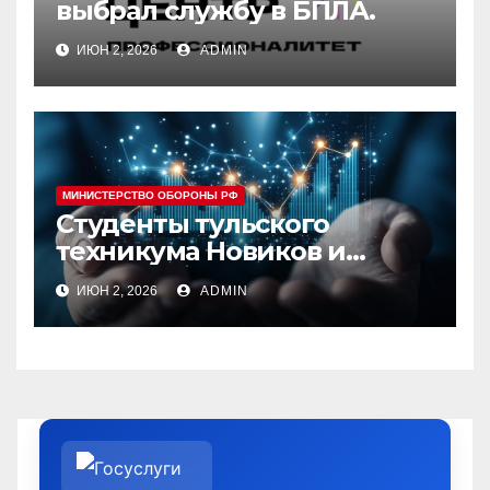
выбрал службу в БПЛА.
ИЮН 2, 2026
ADMIN
МИНИСТЕРСТВО ОБОРОНЫ РФ
Студенты тульского
техникума Новиков и
Хлапов заключили годовой
ИЮН 2, 2026
ADMIN
контракт с Минобороны
для службы в войсках
БПЛА, совмещая её с
дистанционным
обучением