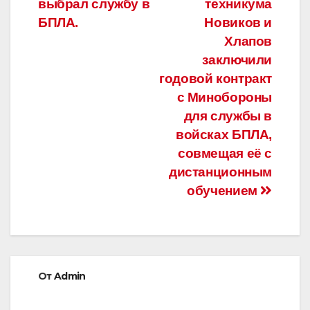
выбрал службу в
техникума
записям
БПЛА.
Новиков и
Хлапов
заключили
годовой контракт
с Минобороны
для службы в
войсках БПЛА,
совмещая её с
дистанционным
обучением
От
Admin