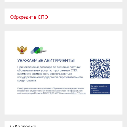
Обркредит в СПО
О Колледже