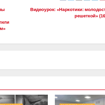
пы
Видеоурок: «Наркотики: молодост
решеткой» (1
тили
ум»