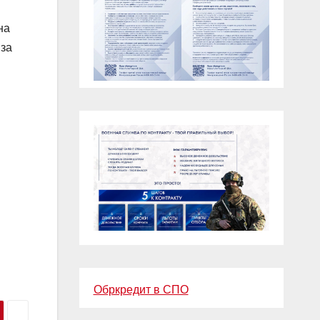
на
 за
Обркредит в СПО