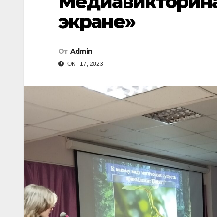
Медиавикторина:
экране»
От
Admin
ОКТ 17, 2023