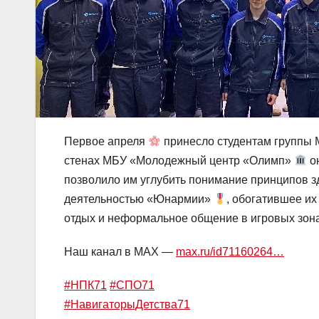
Первое апреля
принесло студентам группы 
стенах МБУ «Молодежный центр «Олимп»
о
позволило им углубить понимание принципов з
деятельностью «Юнармии»
, обогатившее их
отдых и неформальное общение в игровых зон
Наш канал в MAX —
max.ru/id71160264…
#НПК71
#СПО71
#НавигаторыДетства71