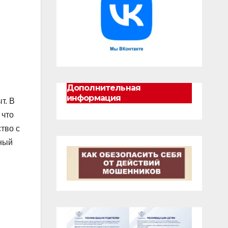
Дополнительная
информация
т. В
, что
тво с
ный