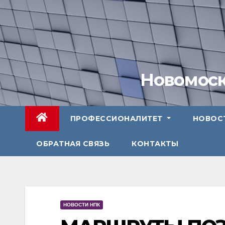
Перейти
к
содержимому
Новомоск
ПРОФЕССИОНАЛИТЕТ
НОВОС
ОБРАТНАЯ СВЯЗЬ
КОНТАКТЫ
НОВОСТИ НПК