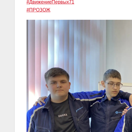
#ДвижениеПервых71
#ПРОЗОЖ