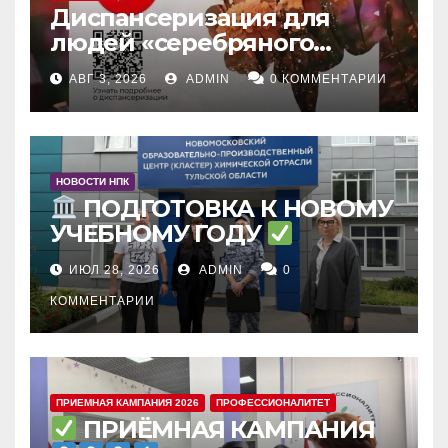
Диспансеризация для
людей «серебряного
возраста»
: зачем и что
АВГ 3, 2026
ADMIN
0 КОММЕНТАРИИ
входит
НОВОСТИ НПК
ПОДГОТОВКА К НОВОМУ
УЧЕБНОМУ ГОДУ
ИЮЛ 28, 2026
ADMIN
0
КОММЕНТАРИИ
ПРИЕМНАЯ КАМПАНИЯ 2026
ПРОФЕССИОНАЛИТЕТ
ПРИЁМНАЯ КАМПАНИЯ