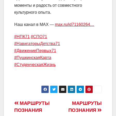
моменты и радость от совместного
культурного опыта.
Наш канал в MAX —
max.ru/id71160264…
#НПК71
#СПО71
#НавигаторыДетства71
#ДвижениеПервых71
#ПушкинскаяКарта
#СтуденческаяЖизнь
Навигация
МАРШРУТЫ
МАРШРУТЫ
ПОЗНАНИЯ
ПОЗНАНИЯ
по