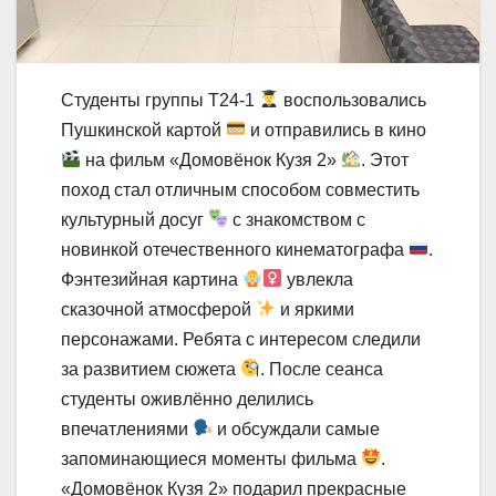
Студенты группы Т24-1
воспользовались
Пушкинской картой
и отправились в кино
на фильм «Домовёнок Кузя 2»
. Этот
поход стал отличным способом совместить
культурный досуг
с знакомством с
новинкой отечественного кинематографа
.
Фэнтезийная картина
увлекла
сказочной атмосферой
и яркими
персонажами. Ребята с интересом следили
за развитием сюжета
. После сеанса
студенты оживлённо делились
впечатлениями
и обсуждали самые
запоминающиеся моменты фильма
.
«Домовёнок Кузя 2» подарил прекрасные