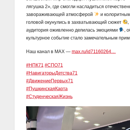
лягушка 2», где смогли насладиться отечеств
завораживающей атмосферой
и колоритны
головой окунулись в захватывающий сюжет
аудитория оживленно делилась эмоциями
, 
культурное событие стало замечательным приме
Наш канал в MAX —
max.ru/id71160264…
#НПК71
#СПО71
#НавигаторыДетства71
#ДвижениеПервых71
#ПушкинскаяКарта
#СтуденческаяЖизнь