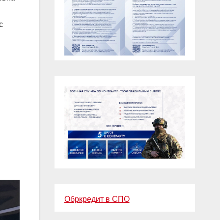
с
Обркредит в СПО