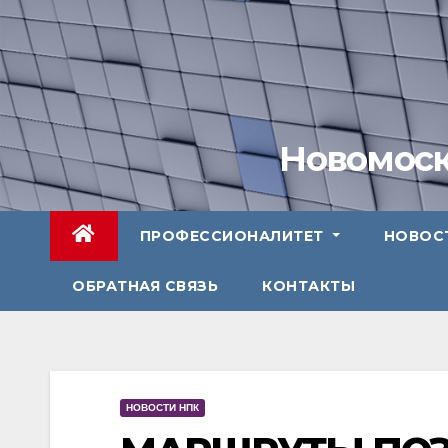
Перейти
к
содержимому
Новомоск
ПРОФЕССИОНАЛИТЕТ
НОВОС
ОБРАТНАЯ СВЯЗЬ
КОНТАКТЫ
НОВОСТИ НПК