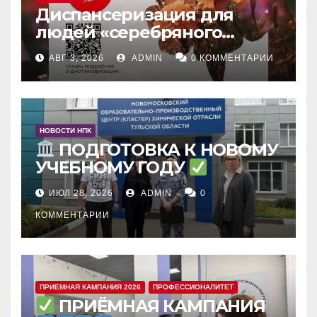
Диспансеризация для
людей «серебряного
возраста»
: зачем и что
АВГ 3, 2026
ADMIN
0 КОММЕНТАРИИ
входит
НОВОСТИ НПК
ПОДГОТОВКА К НОВОМУ
УЧЕБНОМУ ГОДУ
ИЮЛ 28, 2026
ADMIN
0
КОММЕНТАРИИ
ПРИЕМНАЯ КАМПАНИЯ 2026
ПРОФЕССИОНАЛИТЕТ
ПРИЁМНАЯ КАМПАНИЯ