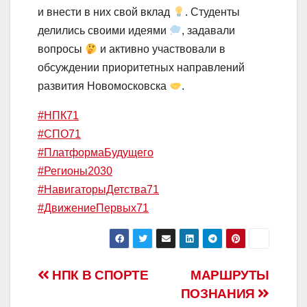
и внести в них свой вклад
. Студенты
делились своими идеями
, задавали
вопросы
и активно участвовали в
обсуждении приоритетных направлений
развития Новомосковска
.
#НПК71
#СПО71
#ПлатформаБудущего
#Регионы2030
#НавигаторыДетства71
#ДвижениеПервых71
Навигация
НПК В СПОРТЕ
МАРШРУТЫ
ПОЗНАНИЯ