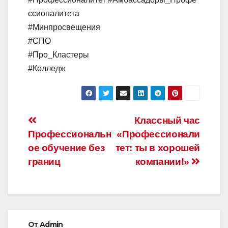
ссионалитета
#Минпросвещения
#СПО
#Про_Кластеры
#Колледж
Навигация
Классный час
Профессиональн
«Профессионали
по
ое обучение без
тет: ты в хорошей
записям
границ
компании!»
От
Admin