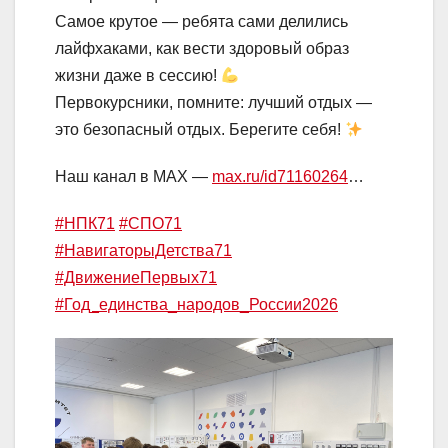
Самое крутое — ребята сами делились
лайфхаками, как вести здоровый образ
жизни даже в сессию!
Первокурсники, помните: лучший отдых —
это безопасный отдых. Берегите себя!
Наш канал в MAX —
max.ru/id71160264
…
#НПК71
#СПО71
#НавигаторыДетства71
#ДвижениеПервых71
#Год_единства_народов_России2026