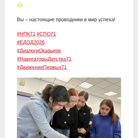
Вы – настоящие проводники в мир успеха!
#НПК71
#СПО71
#ЕДОД2026
#ДиалогиОкарьере
#НавигаторыДетства71
#ДвижениеПервых71